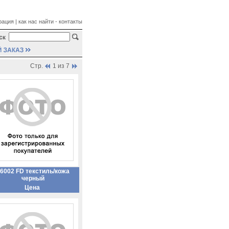
рация
|
как нас найти - контакты
Стр.
1 из 7
6002 FD текстиль/кожа
черный
Цена