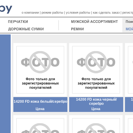
о компании
|
режим работы
|
условия работы
|
как сделать заказ
|
регист
14200 FD кожа черный/
1
14200 FD кожа белый/серебро
серебро
Цена
Цена