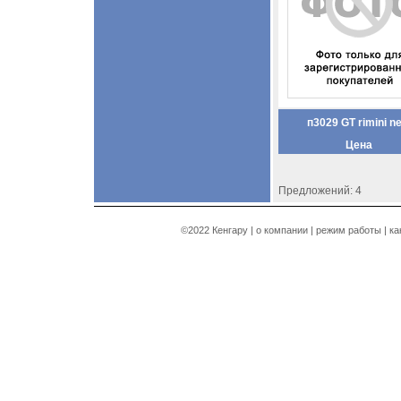
п3029 GT rimini n
Цена
Предложений: 4
©2022 Кенгару |
о компании
|
режим работы
|
ка