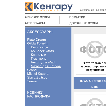
о компании
|
режим 
АКСЕСCУАРЫ
Fiato Dream
Gilda Tonelli
Визитницы
Кошелек-клатч
Кошельки
Портмоне
Чехол для iPad
Чехол для iPhone
Grand
Michel Katana
Slava Zaitsev
Зонты
п3029 GT crocco n
Цена
НОВИНКИ
РАСПРОДАЖА