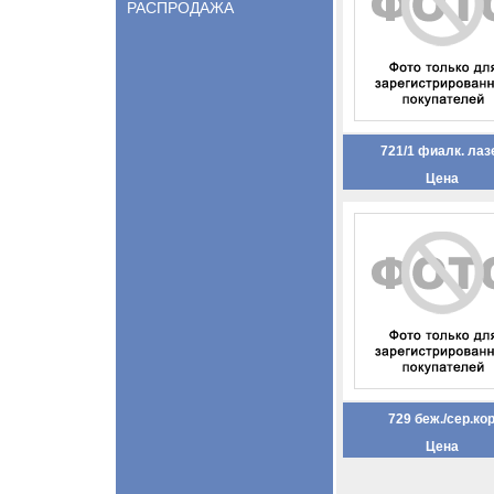
РАСПРОДАЖА
721/1 фиалк. лаз
Цена
729 беж./сер.кор
Цена