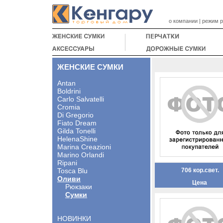
о компании
|
режим 
ЖЕНСКИЕ СУМКИ
Antan
Boldrini
Carlo Salvatelli
Cromia
Di Gregorio
Fiato Dream
Gilda Tonelli
HelenaShine
Marina Creazioni
Marino Orlandi
Ripani
Tosca Blu
706 кор.свет.
Оливи
Цена
Рюкзаки
Сумки
НОВИНКИ