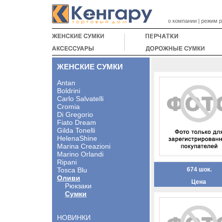
о компании
|
режим 
ЖЕНСКИЕ СУМКИ
Antan
Boldrini
Carlo Salvatelli
Cromia
Di Gregorio
Fiato Dream
Gilda Tonelli
HelenaShine
Marina Creazioni
Marino Orlandi
Ripani
Tosca Blu
674 шок.
Оливи
Цена
Рюкзаки
Сумки
НОВИНКИ