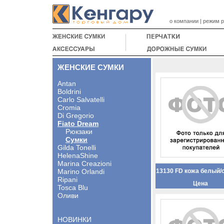
о компании
|
режим 
ЖЕНСКИЕ СУМКИ
Antan
Boldrini
Carlo Salvatelli
Cromia
Di Gregorio
Fiato Dream
Рюкзаки
Сумки
Gilda Tonelli
HelenaShine
Marina Creazioni
Marino Orlandi
13130 FD кожа белый/
Ripani
Цена
Tosca Blu
Оливи
НОВИНКИ