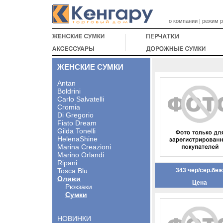
о компании
|
режим 
ЖЕНСКИЕ СУМКИ
Antan
Boldrini
Carlo Salvatelli
Cromia
Di Gregorio
Fiato Dream
Gilda Tonelli
HelenaShine
Marina Creazioni
Marino Orlandi
Ripani
Tosca Blu
343 чер/сер.беж
Оливи
Цена
Рюкзаки
Сумки
НОВИНКИ