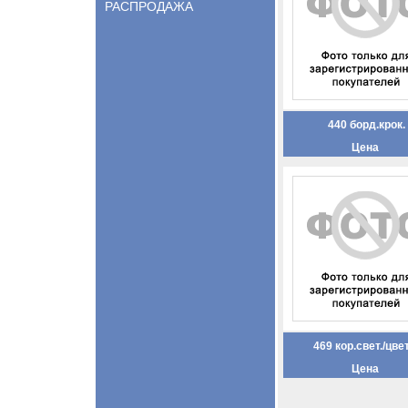
РАСПРОДАЖА
440 борд.крок.
Цена
469 кор.свет./цве
Цена